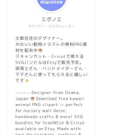
ミポノエ
デザイナー・イラストレーター
大阪在住のデザイナー。
かわいい動物イラストの無料PNG素
材を配布中
スキャンカット・Cricutで使える
SVGバンドルはEtsyで販売予定。
保育士さん・ハンドメイダーさん・
ママさんに使ってもらえると嬉しい
です
------- Designer from Osaka,
Japan
Download free kawaii
animal PNG clipart — perfect
for nursery wall decor,
handmade crafts & more! SVG
bundles for ScanNCut & Cricut
available on Etsy. Made with
love for teachers, crafters &