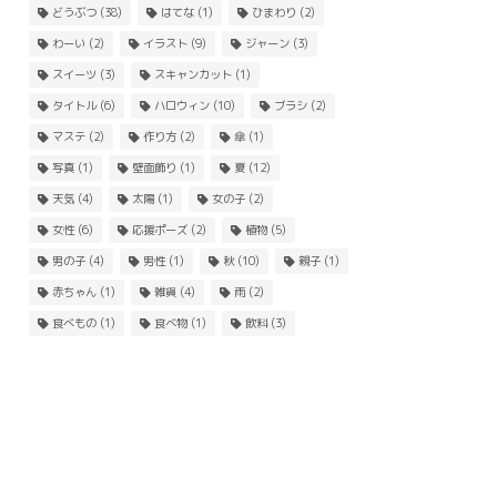
どうぶつ
(38)
はてな
(1)
ひまわり
(2)
わーい
(2)
イラスト
(9)
ジャーン
(3)
スイーツ
(3)
スキャンカット
(1)
タイトル
(6)
ハロウィン
(10)
ブラシ
(2)
マステ
(2)
作り方
(2)
傘
(1)
写真
(1)
壁面飾り
(1)
夏
(12)
天気
(4)
太陽
(1)
女の子
(2)
女性
(6)
応援ポーズ
(2)
植物
(5)
男の子
(4)
男性
(1)
秋
(10)
親子
(1)
赤ちゃん
(1)
雑貨
(4)
雨
(2)
食べもの
(1)
食べ物
(1)
飲料
(3)