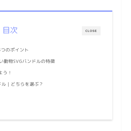
目次
CLOSE
3つのポイント
いい動物SVGバンドルの特徴
よう！
バンドル｜どちらを選ぶ？