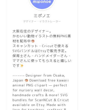
ミポノエ
デザイナー・イラストレーター
大阪在住のデザイナー。
かわいい動物イラストの無料PNG素
材を配布中
スキャンカット・Cricutで使える
SVGバンドルはEtsyで販売予定。
保育士さん・ハンドメイダーさん・
ママさんに使ってもらえると嬉しい
です
------- Designer from Osaka,
Japan
Download free kawaii
animal PNG clipart — perfect
for nursery wall decor,
handmade crafts & more! SVG
bundles for ScanNCut & Cricut
available on Etsy. Made with
love for teachers, crafters &