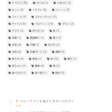
どうぶつ
(38)
はてな
(1)
ひまわり
(2)
わーい
(2)
イラスト
(9)
ジャーン
(3)
スイーツ
(3)
スキャンカット
(1)
タイトル
(6)
ハロウィン
(10)
ブラシ
(2)
マステ
(2)
作り方
(2)
傘
(1)
写真
(1)
壁面飾り
(1)
夏
(12)
天気
(4)
太陽
(1)
女の子
(2)
女性
(6)
応援ポーズ
(2)
植物
(5)
男の子
(4)
男性
(1)
秋
(10)
親子
(1)
赤ちゃん
(1)
雑貨
(4)
雨
(2)
食べもの
(1)
食べ物
(1)
飲料
(3)
SVGイラストを選ぶときの3つのポイ
ント