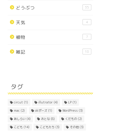
どうぶつ
35
天気
4
植物
7
雑記
18
タグ
circut
(1)
illutrator
(4)
LP
(1)
mac
(2)
okポーズ
(1)
WordPress
(3)
あしらい
(4)
おとな
(8)
くだもの
(2)
こども
(14)
こどもたち
(3)
その他
(3)