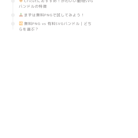
Cricutにおすすめ！かわいい動物SVG
バンドルの特徴
まずは無料PNGで試してみよう！
無料PNG vs 有料SVGバンドル｜どち
らを選ぶ？