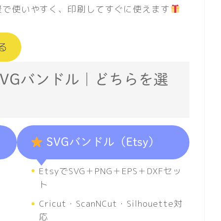
景で使いやすく、印刷してすぐに使えます
る
料SVGバンドル｜どちらを選
SVGバンドル（Etsy）
EtsyでSVG＋PNG＋EPS＋DXFセッ
ト
Cricut・ScanNCut・Silhouette対
応