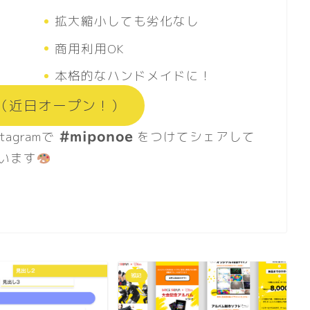
拡大縮小しても劣化なし
商用利用OK
本格的なハンドメイドに！
る（近日オープン！）
agramで
をつけてシェアして
#miponoe
います
雑記