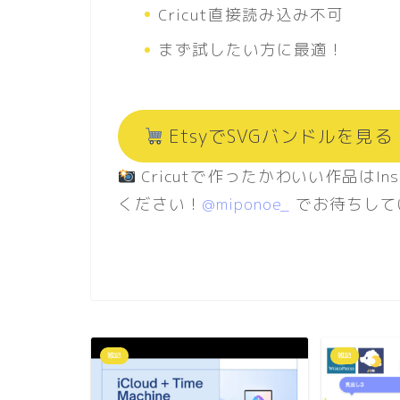
Cricut直接読み込み不可
まず試したい方に最適！
EtsyでSVGバンドルを見
Cricutで作ったかわいい作品はInst
ください！
@miponoe_
でお待ちして
雑記
雑記