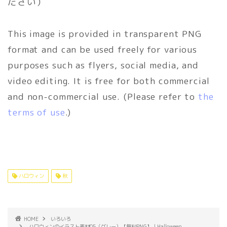
ださい）
This image is provided in transparent PNG
format and can be used freely for various
purposes such as flyers, social media, and
video editing. It is free for both commercial
and non-commercial use. (Please refer to
the
terms of use
.)
ハロウィン
秋
HOME
いろいろ
ハロウィンのイラスト素材05（グレー）【無料PNG】｜Halloween