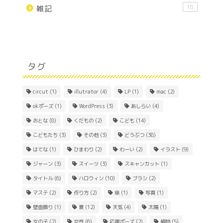
18
雑記
タグ
circut
(1)
illutrator
(4)
LP
(1)
mac
(2)
okポーズ
(1)
WordPress
(3)
あしらい
(4)
おとな
(8)
くだもの
(2)
こども
(14)
こどもたち
(3)
その他
(3)
どうぶつ
(38)
はてな
(1)
ひまわり
(2)
わーい
(2)
イラスト
(9)
ジャーン
(3)
スイーツ
(3)
スキャンカット
(1)
Home
タイトル
(6)
ハロウィン
(10)
ブラシ
(2)
マステ
(2)
作り方
(2)
傘
(1)
写真
(1)
About
壁面飾り
(1)
夏
(12)
天気
(4)
太陽
(1)
女の子
(2)
女性
(6)
応援ポーズ
(2)
植物
(5)