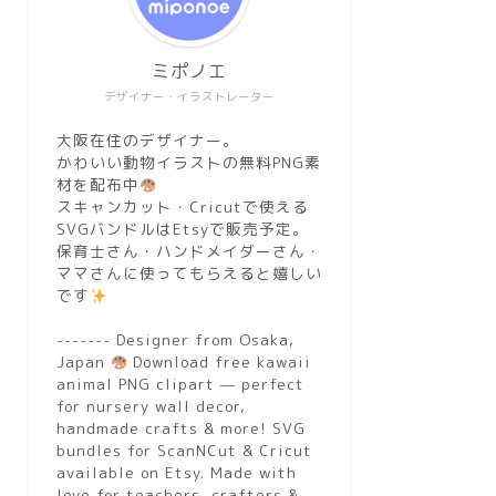
ミポノエ
デザイナー・イラストレーター
大阪在住のデザイナー。
かわいい動物イラストの無料PNG素
材を配布中
スキャンカット・Cricutで使える
SVGバンドルはEtsyで販売予定。
保育士さん・ハンドメイダーさん・
ママさんに使ってもらえると嬉しい
です
------- Designer from Osaka,
Japan
Download free kawaii
animal PNG clipart — perfect
for nursery wall decor,
handmade crafts & more! SVG
bundles for ScanNCut & Cricut
available on Etsy. Made with
love for teachers, crafters &