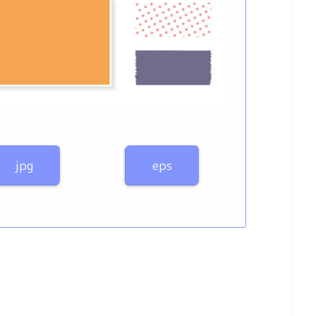
jpg
eps