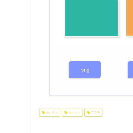
png
あしらい
タイトル
マステ