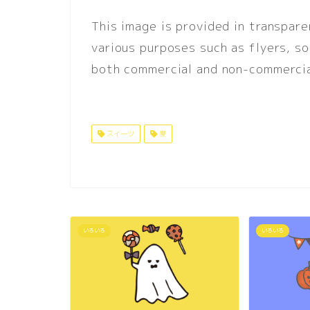
This image is provided in transpar
various purposes such as flyers, soc
both commercial and non-commercia
スイーツ
夏
いろいろ
いろいろ