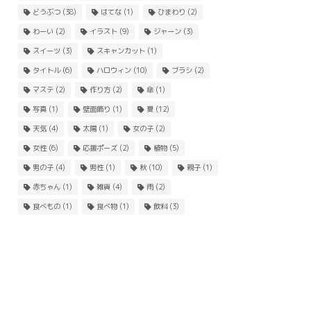
どうぶつ
(38)
はてな
(1)
ひまわり
(2)
わーい
(2)
イラスト
(9)
ジャーン
(3)
スイーツ
(3)
スキャンカット
(1)
タイトル
(6)
ハロウィン
(10)
ブラシ
(2)
マステ
(2)
作り方
(2)
傘
(1)
写真
(1)
壁面飾り
(1)
夏
(12)
天気
(4)
太陽
(1)
女の子
(2)
女性
(6)
応援ポーズ
(2)
植物
(5)
男の子
(4)
男性
(1)
秋
(10)
親子
(1)
赤ちゃん
(1)
雑貨
(4)
雨
(2)
食べもの
(1)
食べ物
(1)
飲料
(3)