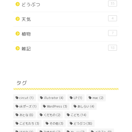
35
どうぶつ
4
天気
7
植物
18
雑記
タグ
circut
(1)
illutrator
(4)
LP
(1)
mac
(2)
okポーズ
(1)
WordPress
(3)
あしらい
(4)
おとな
(8)
くだもの
(2)
こども
(14)
こどもたち
(3)
その他
(3)
どうぶつ
(38)