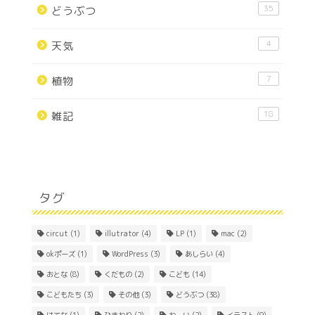
35
どうぶつ
4
天気
7
植物
18
雑記
タグ
circut
(1)
illutrator
(4)
LP
(1)
mac
(2)
okポーズ
(1)
WordPress
(3)
あしらい
(4)
おとな
(8)
くだもの
(2)
こども
(14)
こどもたち
(3)
その他
(3)
どうぶつ
(38)