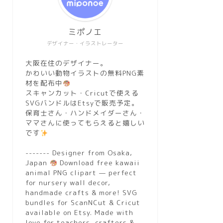
ミポノエ
デザイナー・イラストレーター
大阪在住のデザイナー。
かわいい動物イラストの無料PNG素
材を配布中
スキャンカット・Cricutで使える
SVGバンドルはEtsyで販売予定。
保育士さん・ハンドメイダーさん・
ママさんに使ってもらえると嬉しい
です
------- Designer from Osaka,
Japan
Download free kawaii
animal PNG clipart — perfect
for nursery wall decor,
handmade crafts & more! SVG
bundles for ScanNCut & Cricut
available on Etsy. Made with
love for teachers, crafters &