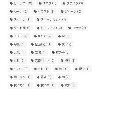
どうぶつ
(38)
はてな
(1)
ひまわり
(2)
わーい
(2)
イラスト
(9)
ジャーン
(3)
スイーツ
(3)
スキャンカット
(1)
タイトル
(6)
ハロウィン
(10)
ブラシ
(2)
マステ
(2)
作り方
(2)
傘
(1)
写真
(1)
壁面飾り
(1)
夏
(12)
天気
(4)
太陽
(1)
女の子
(2)
女性
(6)
応援ポーズ
(2)
植物
(5)
男の子
(4)
男性
(1)
秋
(10)
親子
(1)
赤ちゃん
(1)
雑貨
(4)
雨
(2)
食べもの
(1)
食べ物
(1)
飲料
(3)