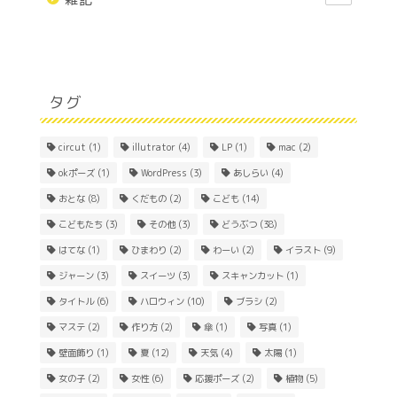
タグ
circut
(1)
illutrator
(4)
LP
(1)
mac
(2)
okポーズ
(1)
WordPress
(3)
あしらい
(4)
おとな
(8)
くだもの
(2)
こども
(14)
こどもたち
(3)
その他
(3)
どうぶつ
(38)
はてな
(1)
ひまわり
(2)
わーい
(2)
イラスト
(9)
ジャーン
(3)
スイーツ
(3)
スキャンカット
(1)
Home
タイトル
(6)
ハロウィン
(10)
ブラシ
(2)
マステ
(2)
作り方
(2)
傘
(1)
写真
(1)
About
壁面飾り
(1)
夏
(12)
天気
(4)
太陽
(1)
女の子
(2)
女性
(6)
応援ポーズ
(2)
植物
(5)
Contact