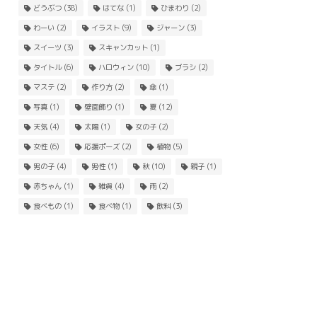
どうぶつ
(38)
はてな
(1)
ひまわり
(2)
わーい
(2)
イラスト
(9)
ジャーン
(3)
スイーツ
(3)
スキャンカット
(1)
タイトル
(6)
ハロウィン
(10)
ブラシ
(2)
マステ
(2)
作り方
(2)
傘
(1)
写真
(1)
壁面飾り
(1)
夏
(12)
天気
(4)
太陽
(1)
女の子
(2)
女性
(6)
応援ポーズ
(2)
植物
(5)
男の子
(4)
男性
(1)
秋
(10)
親子
(1)
赤ちゃん
(1)
雑貨
(4)
雨
(2)
食べもの
(1)
食べ物
(1)
飲料
(3)