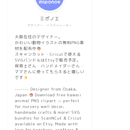
ミポノエ
デザイナー・イラストレーター
大阪在住のデザイナー。
かわいい動物イラストの無料PNG素
材を配布中
スキャンカット・Cricutで使える
SVGバンドルはEtsyで販売予定。
保育士さん・ハンドメイダーさん・
ママさんに使ってもらえると嬉しい
です
------- Designer from Osaka,
Japan
Download free kawaii
animal PNG clipart — perfect
for nursery wall decor,
handmade crafts & more! SVG
bundles for ScanNCut & Cricut
available on Etsy. Made with
love for teachers, crafters &