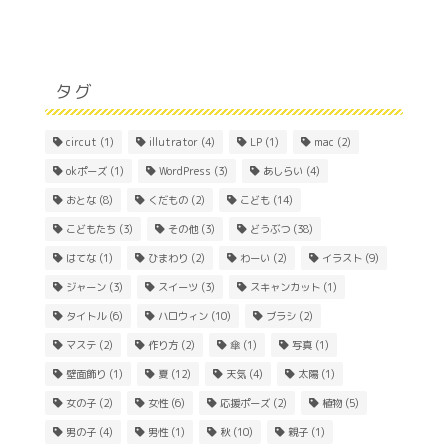
タグ
circut
(1)
illutrator
(4)
LP
(1)
mac
(2)
okポーズ
(1)
WordPress
(3)
あしらい
(4)
おとな
(8)
くだもの
(2)
こども
(14)
こどもたち
(3)
その他
(3)
どうぶつ
(38)
はてな
(1)
ひまわり
(2)
わーい
(2)
イラスト
(9)
ジャーン
(3)
スイーツ
(3)
スキャンカット
(1)
Home
タイトル
(6)
ハロウィン
(10)
ブラシ
(2)
マステ
(2)
作り方
(2)
傘
(1)
写真
(1)
About
壁面飾り
(1)
夏
(12)
天気
(4)
太陽
(1)
女の子
(2)
女性
(6)
応援ポーズ
(2)
植物
(5)
Contact
男の子
(4)
男性
(1)
秋
(10)
親子
(1)