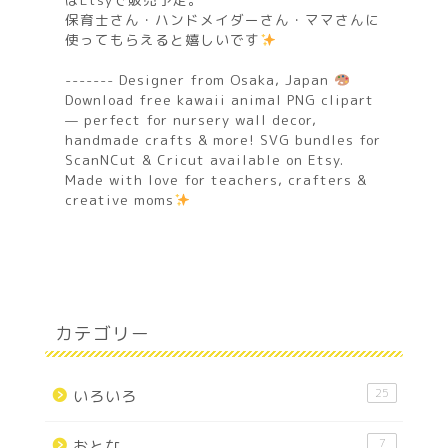
保育士さん・ハンドメイダーさん・ママさんに
使ってもらえると嬉しいです
------- Designer from Osaka, Japan
Download free kawaii animal PNG clipart
— perfect for nursery wall decor,
handmade crafts & more! SVG bundles for
ScanNCut & Cricut available on Etsy.
Made with love for teachers, crafters &
creative moms
カテゴリー
25
いろいろ
7
おとな