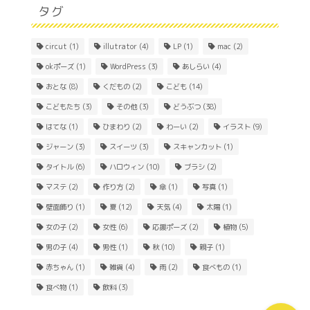
タグ
circut
(1)
illutrator
(4)
LP
(1)
mac
(2)
okポーズ
(1)
WordPress
(3)
あしらい
(4)
おとな
(8)
くだもの
(2)
こども
(14)
こどもたち
(3)
その他
(3)
どうぶつ
(38)
はてな
(1)
ひまわり
(2)
わーい
(2)
イラスト
(9)
ジャーン
(3)
スイーツ
(3)
スキャンカット
(1)
Home
タイトル
(6)
ハロウィン
(10)
ブラシ
(2)
マステ
(2)
作り方
(2)
傘
(1)
写真
(1)
About
壁面飾り
(1)
夏
(12)
天気
(4)
太陽
(1)
女の子
(2)
女性
(6)
応援ポーズ
(2)
植物
(5)
Contact
男の子
(4)
男性
(1)
秋
(10)
親子
(1)
赤ちゃん
(1)
雑貨
(4)
雨
(2)
食べもの
(1)
食べ物
(1)
飲料
(3)