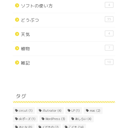
4
ソフトの使い方
35
どうぶつ
4
天気
7
植物
18
雑記
タグ
circut
(1)
illutrator
(4)
LP
(1)
mac
(2)
okポーズ
(1)
WordPress
(3)
あしらい
(4)
おとな
(8)
くだもの
(2)
こども
(14)