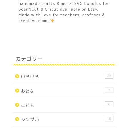
handmade crafts & more! SVG bundles for
ScanNCut & Cricut available on Etsy.
Made with love for teachers, crafters &
creative moms
カテゴリー
25
いろいろ
7
おとな
6
こども
16
シンプル