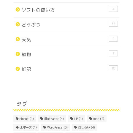
4
ソフトの使い方
35
どうぶつ
4
天気
7
植物
18
雑記
タグ
circut
(1)
illutrator
(4)
LP
(1)
mac
(2)
okポーズ
(1)
WordPress
(3)
あしらい
(4)