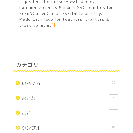
— perfect for nursery wall decor,
handmade crafts & more! SVG bundles for
ScanNCut & Cricut available on Etsy.
Made with love for teachers, crafters &
creative moms
カテゴリー
25
いろいろ
7
おとな
6
こども
16
シンプル