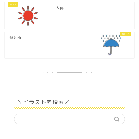
太陽
傘と雨
＼イラストを検索／