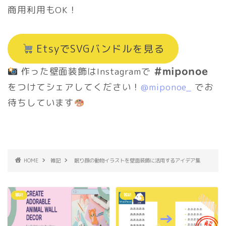
商用利用もOK！
EtsyでSVGバンドルを見る
作った壁面装飾はInstagramで
#miponoe
をつけてシェアしてください！
@miponoe_
でお
待ちしています
HOME
雑記
眠り顔の動物イラストを壁面装飾に活用するアイデア集
雑記
雑記