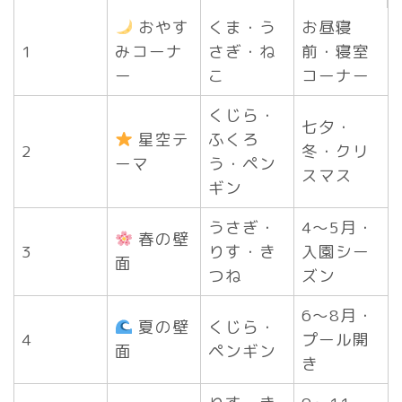
おやす
くま・う
お昼寝
1
みコーナ
さぎ・ね
前・寝室
ー
こ
コーナー
くじら・
七夕・
星空テ
ふくろ
2
冬・クリ
ーマ
う・ペン
スマス
ギン
うさぎ・
4〜5月・
春の壁
3
りす・き
入園シー
面
つね
ズン
6〜8月・
夏の壁
くじら・
4
プール開
面
ペンギン
き