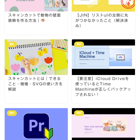
スキャンカットで動物の壁面
【JIN】リストulの左側に丸
装飾を作る方法｜
がつかなかったこと（解決済
み）
雑記
雑記
スキャンカットとは｜できる
【要注意】iCloud Driveを
こと・機種・SVGの使い方を
使っているとTime
解説
Machineが正しくバックアッ
プされない！
雑記
雑記