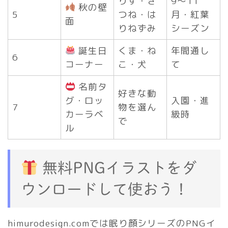
りす・き
9〜11
秋の壁
5
つね・は
月・紅葉
面
りねずみ
シーズン
誕生日
くま・ね
年間通し
6
コーナー
こ・犬
て
名前タ
好きな動
グ・ロッ
入園・進
7
物を選ん
カーラベ
級時
で
ル
無料PNGイラストをダ
ウンロードして使おう！
himurodesign.comでは眠り顔シリーズのPNGイ