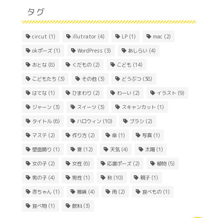
タグ
circut
(1)
illutrator
(4)
LP
(1)
mac
(2)
okポーズ
(1)
WordPress
(3)
あしらい
(4)
おとな
(8)
くだもの
(2)
こども
(14)
こどもたち
(3)
その他
(3)
どうぶつ
(38)
はてな
(1)
ひまわり
(2)
わーい
(2)
イラスト
(9)
ジャーン
(3)
スイーツ
(3)
スキャンカット
(1)
Home
タイトル
(6)
ハロウィン
(10)
ブラシ
(2)
マステ
(2)
作り方
(2)
傘
(1)
写真
(1)
About
壁面飾り
(1)
夏
(12)
天気
(4)
太陽
(1)
女の子
(2)
女性
(6)
応援ポーズ
(2)
植物
(5)
Contact
男の子
(4)
男性
(1)
秋
(10)
親子
(1)
赤ちゃん
(1)
雑貨
(4)
雨
(2)
食べもの
(1)
食べ物
(1)
飲料
(3)