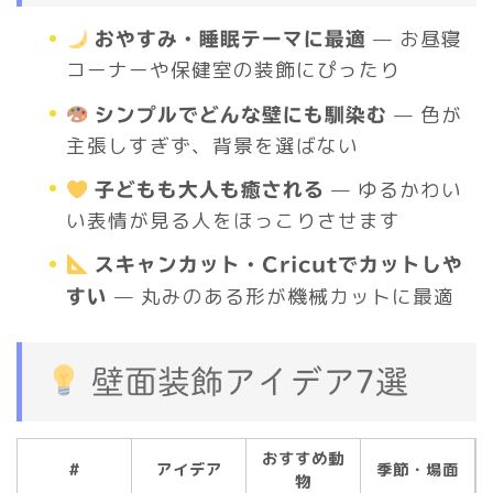
— お昼寝
おやすみ・睡眠テーマに最適
コーナーや保健室の装飾にぴったり
— 色が
シンプルでどんな壁にも馴染む
主張しすぎず、背景を選ばない
— ゆるかわい
子どもも大人も癒される
い表情が見る人をほっこりさせます
スキャンカット・Cricutでカットしや
— 丸みのある形が機械カットに最適
すい
壁面装飾アイデア7選
おすすめ動
#
アイデア
季節・場面
物