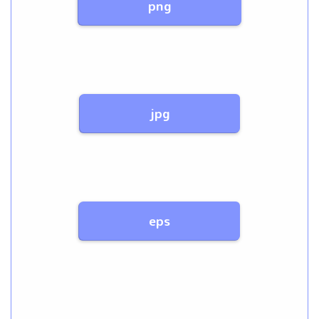
png
jpg
eps