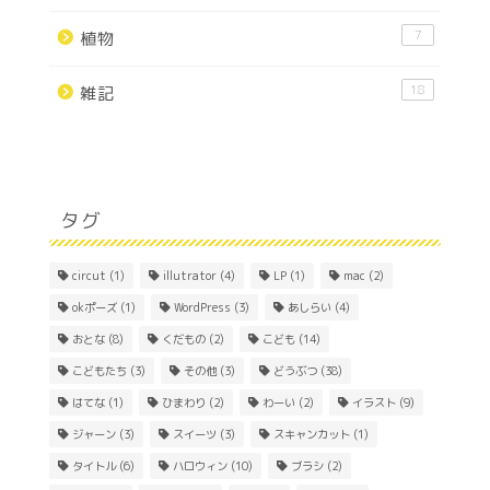
7
植物
18
雑記
タグ
circut
(1)
illutrator
(4)
LP
(1)
mac
(2)
okポーズ
(1)
WordPress
(3)
あしらい
(4)
おとな
(8)
くだもの
(2)
こども
(14)
こどもたち
(3)
その他
(3)
どうぶつ
(38)
はてな
(1)
ひまわり
(2)
わーい
(2)
イラスト
(9)
ジャーン
(3)
スイーツ
(3)
スキャンカット
(1)
Home
タイトル
(6)
ハロウィン
(10)
ブラシ
(2)