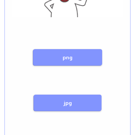
png
jpg