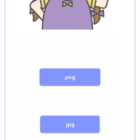
png
jpg