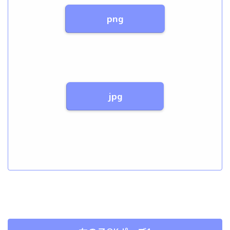
png
jpg