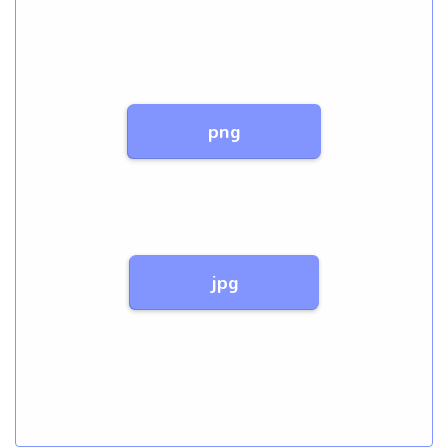
png
jpg