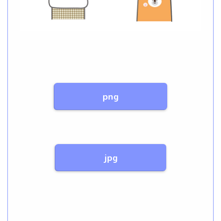
png
jpg