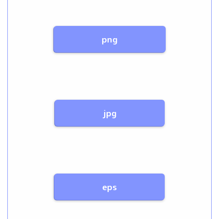
png
jpg
eps