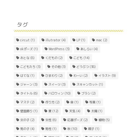
タグ
circut
(1)
illutrator
(4)
LP
(1)
mac
(2)
okポーズ
(1)
WordPress
(3)
あしらい
(4)
おとな
(8)
くだもの
(2)
こども
(14)
こどもたち
(3)
その他
(3)
どうぶつ
(38)
はてな
(1)
ひまわり
(2)
わーい
(2)
イラスト
(9)
ジャーン
(3)
スイーツ
(3)
スキャンカット
(1)
Home
タイトル
(6)
ハロウィン
(10)
ブラシ
(2)
マステ
(2)
作り方
(2)
傘
(1)
写真
(1)
About
壁面飾り
(1)
夏
(12)
天気
(4)
太陽
(1)
女の子
(2)
女性
(6)
応援ポーズ
(2)
植物
(5)
Contact
男の子
(4)
男性
(1)
秋
(10)
親子
(1)