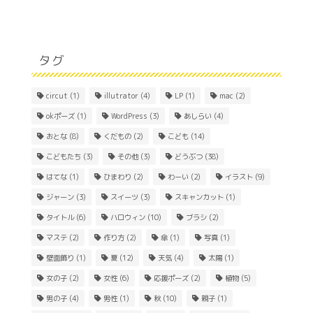
タグ
circut
(1)
illutrator
(4)
LP
(1)
mac
(2)
okポーズ
(1)
WordPress
(3)
あしらい
(4)
おとな
(8)
くだもの
(2)
こども
(14)
こどもたち
(3)
その他
(3)
どうぶつ
(38)
はてな
(1)
ひまわり
(2)
わーい
(2)
イラスト
(9)
ジャーン
(3)
スイーツ
(3)
スキャンカット
(1)
Home
タイトル
(6)
ハロウィン
(10)
ブラシ
(2)
マステ
(2)
作り方
(2)
傘
(1)
写真
(1)
About
壁面飾り
(1)
夏
(12)
天気
(4)
太陽
(1)
女の子
(2)
女性
(6)
応援ポーズ
(2)
植物
(5)
Contact
男の子
(4)
男性
(1)
秋
(10)
親子
(1)