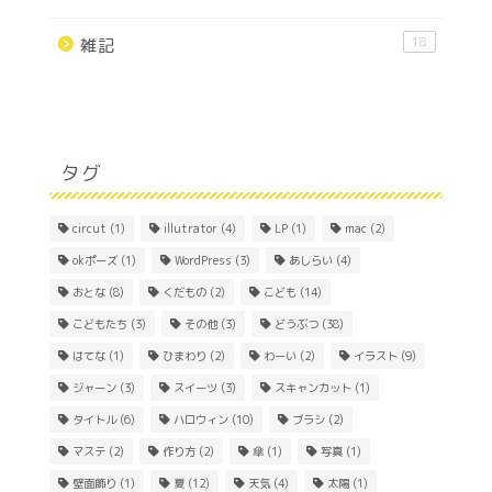
18
雑記
タグ
circut
(1)
illutrator
(4)
LP
(1)
mac
(2)
okポーズ
(1)
WordPress
(3)
あしらい
(4)
おとな
(8)
くだもの
(2)
こども
(14)
こどもたち
(3)
その他
(3)
どうぶつ
(38)
はてな
(1)
ひまわり
(2)
わーい
(2)
イラスト
(9)
ジャーン
(3)
スイーツ
(3)
スキャンカット
(1)
Home
タイトル
(6)
ハロウィン
(10)
ブラシ
(2)
マステ
(2)
作り方
(2)
傘
(1)
写真
(1)
About
壁面飾り
(1)
夏
(12)
天気
(4)
太陽
(1)