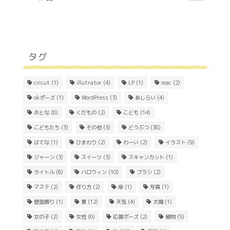
タグ
circut
(1)
illutrator
(4)
LP
(1)
mac
(2)
okポーズ
(1)
WordPress
(3)
あしらい
(4)
おとな
(8)
くだもの
(2)
こども
(14)
こどもたち
(3)
その他
(3)
どうぶつ
(38)
はてな
(1)
ひまわり
(2)
わーい
(2)
イラスト
(9)
ジャーン
(3)
スイーツ
(3)
スキャンカット
(1)
Home
タイトル
(6)
ハロウィン
(10)
ブラシ
(2)
マステ
(2)
作り方
(2)
傘
(1)
写真
(1)
About
壁面飾り
(1)
夏
(12)
天気
(4)
太陽
(1)
女の子
(2)
女性
(6)
応援ポーズ
(2)
植物
(5)
Contact