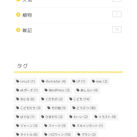
7
植物
18
雑記
タグ
circut
(1)
illutrator
(4)
LP
(1)
mac
(2)
okポーズ
(1)
WordPress
(3)
あしらい
(4)
おとな
(8)
くだもの
(2)
こども
(14)
こどもたち
(3)
その他
(3)
どうぶつ
(38)
はてな
(1)
ひまわり
(2)
わーい
(2)
イラスト
(9)
ジャーン
(3)
スイーツ
(3)
スキャンカット
(1)
Home
タイトル
(6)
ハロウィン
(10)
ブラシ
(2)